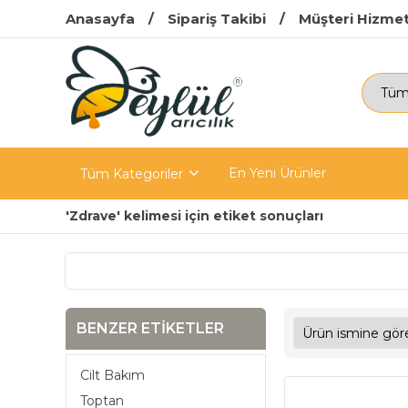
Anasayfa
Sipariş Takibi
Müşteri Hizmet
En Yeni Ürünler
Tüm Kategoriler
'Zdrave' kelimesi için etiket sonuçları
BENZER ETIKETLER
Cilt Bakım
Toptan