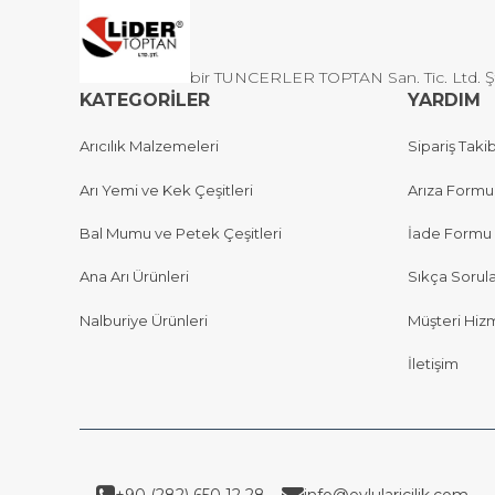
bir TUNCERLER TOPTAN San. Tic. Ltd. Şti 
KATEGORİLER
YARDIM
Arıcılık Malzemeleri
Sipariş Takib
Arı Yemi ve Kek Çeşitleri
Arıza Formu
Bal Mumu ve Petek Çeşitleri
İade Formu
Ana Arı Ürünleri
Sıkça Sorul
Nalburiye Ürünleri
Müşteri Hizm
İletişim
+90 (282) 650 12 28
info@eylularicilik.com