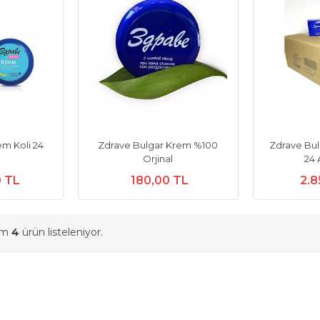
m Koli 24
Zdrave Bulgar Krem %100
Zdrave Bu
Orjinal
24 
0 TL
180,00 TL
2.8
am
4
ürün listeleniyor.