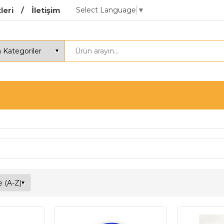
Select Language
▼
leri
İletişim