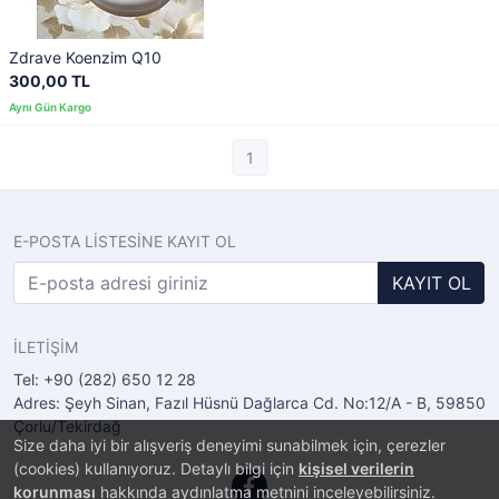
Zdrave Koenzim Q10
300,00 TL
1
E-POSTA LİSTESİNE KAYIT OL
KAYIT OL
İLETİŞİM
Tel: +90 (282) 650 12 28
Adres: Şeyh Sinan, Fazıl Hüsnü Dağlarca Cd. No:12/A - B, 59850
Çorlu/Tekirdağ
Size daha iyi bir alışveriş deneyimi sunabilmek için, çerezler
(cookies) kullanıyoruz. Detaylı bilgi için
kişisel verilerin
korunması
hakkında aydınlatma metnini inceleyebilirsiniz.