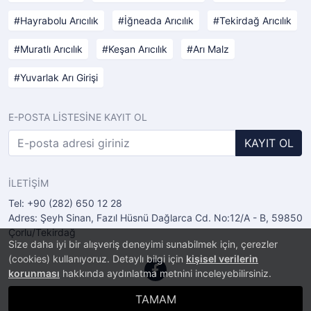
Hayrabolu Arıcılık
İğneada Arıcılık
Tekirdağ Arıcılık
Muratlı Arıcılık
Keşan Arıcılık
Arı Malz
Yuvarlak Arı Girişi
E-POSTA LİSTESİNE KAYIT OL
KAYIT OL
İLETİŞİM
Tel: +90 (282) 650 12 28
Adres: Şeyh Sinan, Fazıl Hüsnü Dağlarca Cd. No:12/A - B, 59850
Çorlu/Tekirdağ
Size daha iyi bir alışveriş deneyimi sunabilmek için, çerezler
(cookies) kullanıyoruz. Detaylı bilgi için
kişisel verilerin
korunması
hakkında aydınlatma metnini inceleyebilirsiniz.
TAMAM
®
PlatinMarket
E-Ticaret Sistemi
İle Hazırlanmıştır.