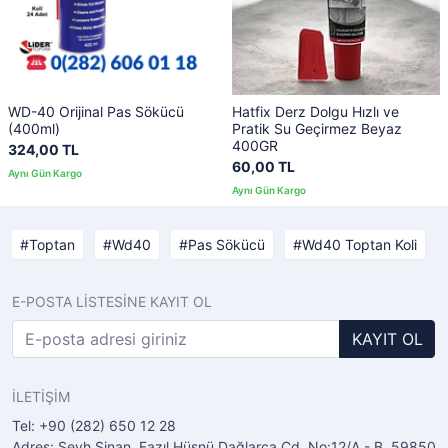
WD-40 Orijinal Pas Sökücü
Hatfix Derz Dolgu Hızlı ve
(400ml)
Pratik Su Geçirmez Beyaz
400GR
324,00 TL
60,00 TL
Toptan
Wd40
Pas Sökücü
Wd40 Toptan Koli
E-POSTA LİSTESİNE KAYIT OL
KAYIT OL
İLETİŞİM
Tel: +90 (282) 650 12 28
Adres: Şeyh Sinan, Fazıl Hüsnü Dağlarca Cd. No:12/A - B, 59850