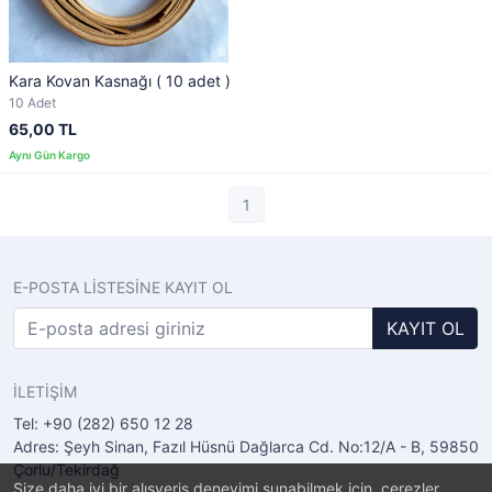
Kara Kovan Kasnağı ( 10 adet )
10 Adet
65,00 TL
1
E-POSTA LİSTESİNE KAYIT OL
KAYIT OL
İLETİŞİM
Tel: +90 (282) 650 12 28
Adres: Şeyh Sinan, Fazıl Hüsnü Dağlarca Cd. No:12/A - B, 59850
Çorlu/Tekirdağ
Size daha iyi bir alışveriş deneyimi sunabilmek için, çerezler