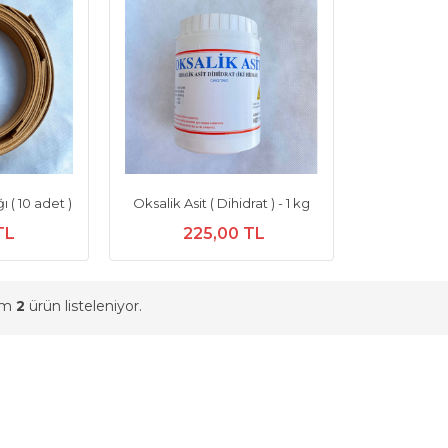
 ( 10 adet )
Oksalik Asit ( Dihidrat ) - 1 kg
TL
225,00 TL
am
2
ürün listeleniyor.