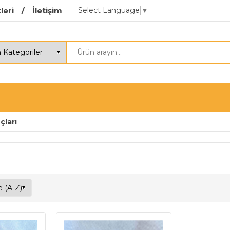
Select Language
▼
leri
İletişim
çları