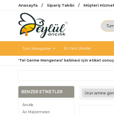
Anasayfa
Sipariş Takibi
Müşteri Hizmet
En Yeni Ürünler
Tüm Kategoriler
'Tel Germe Mengenesi' kelimesi için etiket sonuçl
BENZER ETIKETLER
Arıcılık
Arı Malzemeleri