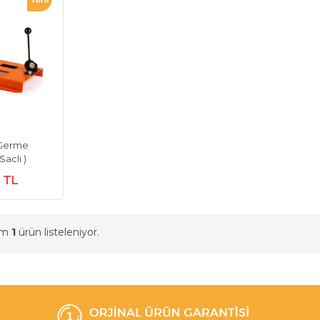
 Germe
aclı )
0 TL
am
1
ürün listeleniyor.