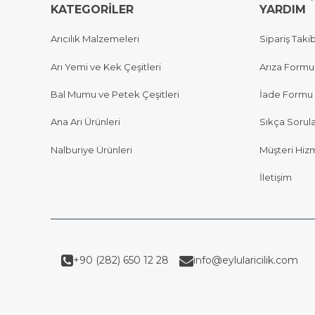
KATEGORİLER
YARDIM
Arıcılık Malzemeleri
Sipariş Takib
Arı Yemi ve Kek Çeşitleri
Arıza Formu
Bal Mumu ve Petek Çeşitleri
İade Formu
Ana Arı Ürünleri
Sıkça Sorul
Nalburiye Ürünleri
Müşteri Hizm
İletişim
+90 (282) 650 12 28
info@eylularicilik.com