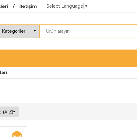
Select Language
▼
leri
İletişim
arı