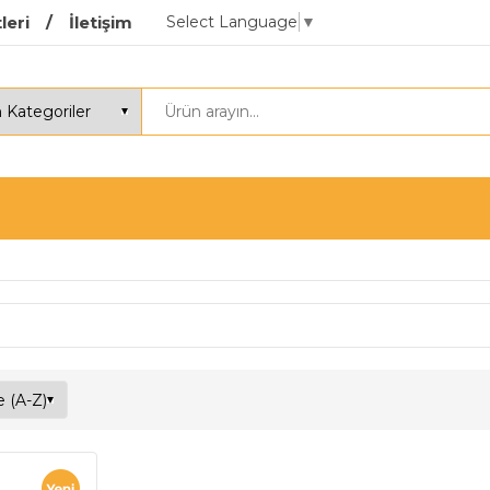
Select Language
▼
leri
İletişim