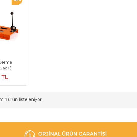
 Germe
aclı )
0 TL
am
1
ürün listeleniyor.