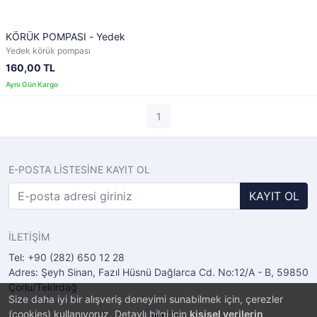
KÖRÜK POMPASI - Yedek
Yedek körük pompası
160,00 TL
1
E-POSTA LİSTESİNE KAYIT OL
KAYIT OL
İLETİŞİM
Tel: +90 (282) 650 12 28
Adres: Şeyh Sinan, Fazıl Hüsnü Dağlarca Cd. No:12/A - B, 59850
Çorlu/Tekirdağ
Size daha iyi bir alışveriş deneyimi sunabilmek için, çerezler
(cookies) kullanıyoruz. Detaylı bilgi için
kişisel verilerin