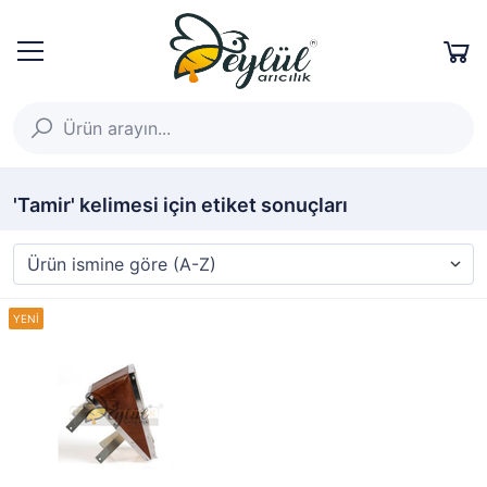
'Tamir' kelimesi için etiket sonuçları