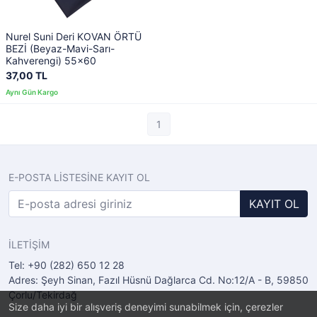
Nurel Suni Deri KOVAN ÖRTÜ
BEZİ (Beyaz-Mavi-Sarı-
Kahverengi) 55x60
37,00 TL
1
E-POSTA LİSTESİNE KAYIT OL
KAYIT OL
İLETİŞİM
Tel: +90 (282) 650 12 28
Adres: Şeyh Sinan, Fazıl Hüsnü Dağlarca Cd. No:12/A - B, 59850
Çorlu/Tekirdağ
Size daha iyi bir alışveriş deneyimi sunabilmek için, çerezler