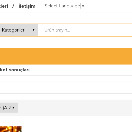
Select Language
▼
leri
İletişim
iket sonuçları