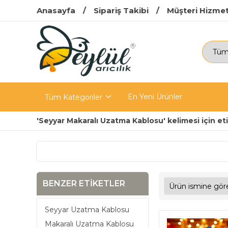
Anasayfa
Sipariş Takibi
Müşteri Hizmet
En Yeni Ürünler
Tüm Kategoriler
'Seyyar Makaralı Uzatma Kablosu' kelimesi için et
BENZER ETIKETLER
Seyyar Uzatma Kablosu
Makaralı Uzatma Kablosu