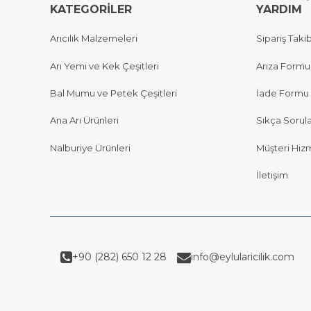
KATEGORİLER
YARDIM
Arıcılık Malzemeleri
Sipariş Takib
Arı Yemi ve Kek Çeşitleri
Arıza Formu
Bal Mumu ve Petek Çeşitleri
İade Formu
Ana Arı Ürünleri
Sıkça Sorul
Nalburiye Ürünleri
Müşteri Hizm
İletişim
+90 (282) 650 12 28
info@eylularicilik.com