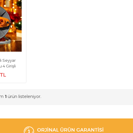
ı Seyyar
4 Girişli
 TL
am
1
ürün listeleniyor.