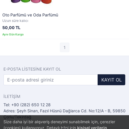
Oto Parfümü ve Oda Parfümü
Uzun süre kalıcı
50,00 TL
1
E-POSTA LİSTESİNE KAYIT OL
KAYIT OL
İLETİŞİM
Tel: +90 (282) 650 12 28
Adres: Şeyh Sinan, Fazıl Hüsnü Dağlarca Cd. No:12/A - B, 59850
Çorlu/Tekirdağ
Size daha iyi bir alışveriş deneyimi sunabilmek için, çerezler
(cookies) kullanıyoruz. Detaylı bilgi için
kişisel verilerin