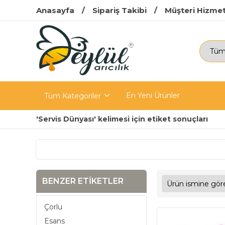
Anasayfa
Sipariş Takibi
Müşteri Hizmet
En Yeni Ürünler
Tüm Kategoriler
'Servis Dünyası' kelimesi için etiket sonuçları
BENZER ETIKETLER
Çorlu
Esans