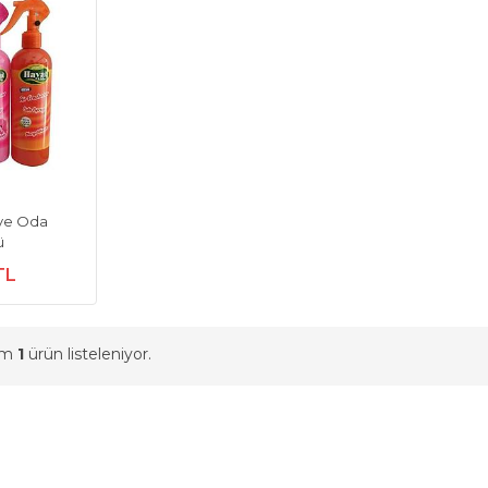
ve Oda
ü
TL
am
1
ürün listeleniyor.