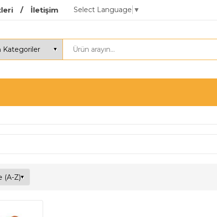
Select Language
▼
leri
İletişim