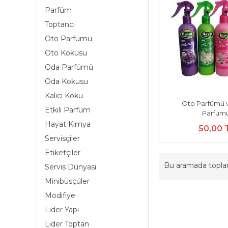
Parfüm
Toptancı
Oto Parfümü
Oto Kokusu
Oda Parfümü
Oda Kokusu
Kalıcı Koku
Oto Parfümü 
Etkili Parfüm
Parfüm
Hayat Kimya
50,00 
Servisçiler
Etiketçiler
Bu aramada topl
Servis Dünyası
Minibüsçüler
Modifiye
Lider Yapı
Lider Toptan