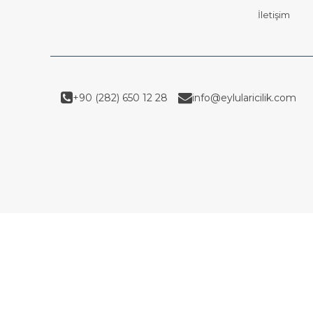
İletişim
+90 (282) 650 12 28
info@eylularicilik.com