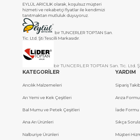
EYLÜL ARICILIK olarak, koşulsuz müşteri
hizmeti ve rekabetçi fiyatlar ile kendimizi
tanıtmaktan mutluluk duyuyoruz.
bir TUNCERLER TOPTAN San.
Tic. Ltd. Şti Tescilli Markasıdır.
bir TUNCERLER TOPTAN San. Tic. Ltd. Şti 
KATEGORİLER
YARDIM
Arıcılık Malzemeleri
Sipariş Takib
Arı Yemi ve Kek Çeşitleri
Arıza Formu
Bal Mumu ve Petek Çeşitleri
İade Formu
Ana Arı Ürünleri
Sıkça Sorul
Nalburiye Ürünleri
Müşteri Hizm