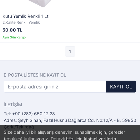
Kutu Yemlik Renkli 1 Lt
2.Kalite Renkli Yemlik
50,00 TL
1
E-POSTA LİSTESİNE KAYIT OL
KAYIT OL
İLETİŞİM
Tel: +90 (282) 650 12 28
Adres: Şeyh Sinan, Fazıl Hüsnü Dağlarca Cd. No:12/A - B, 59850
Çorlu/Tekirdağ
Size daha iyi bir alışveriş deneyimi sunabilmek için, çerezler
(cookies) kullanıyoruz. Detaylı bilgi için
kişisel verilerin