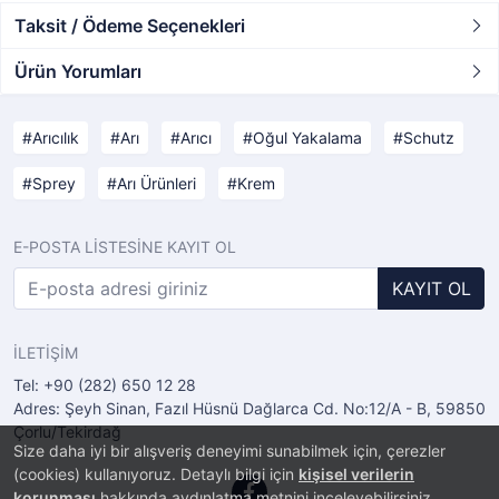
Taksit / Ödeme Seçenekleri
Ürün Yorumları
Arıcılık
Arı
Arıcı
Oğul Yakalama
Schutz
Sprey
Arı Ürünleri
Krem
E-POSTA LİSTESİNE KAYIT OL
KAYIT OL
İLETİŞİM
Tel: +90 (282) 650 12 28
Adres: Şeyh Sinan, Fazıl Hüsnü Dağlarca Cd. No:12/A - B, 59850
Çorlu/Tekirdağ
Size daha iyi bir alışveriş deneyimi sunabilmek için, çerezler
(cookies) kullanıyoruz. Detaylı bilgi için
kişisel verilerin
korunması
hakkında aydınlatma metnini inceleyebilirsiniz.