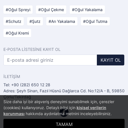
Oğul Spreyi
Oğul Çekme
Oğul Yakalama
Schutz
Şutz
Arı Yakalama
Oğul Tutma
Oğul Kremi
E-POSTA LİSTESİNE KAYIT OL
KAYIT OL
İLETİŞİM
Tel: +90 (282) 650 12 28
Adres: Şeyh Sinan, Fazıl Hüsnü Dağlarca Cd. No:12/A - B, 59850
Çorlu/Tekirdağ
Size daha iyi bir alışveriş deneyimi sunabilmek için, çerezler
(cookies) kullanıyoruz. Detaylı bilgi için
kişisel verilerin
korunması
hakkında aydınlatma metnini inceleyebilirsiniz.
TAMAM
®
PlatinMarket
E-Ticaret Sistemi
İle Hazırlanmıştır.