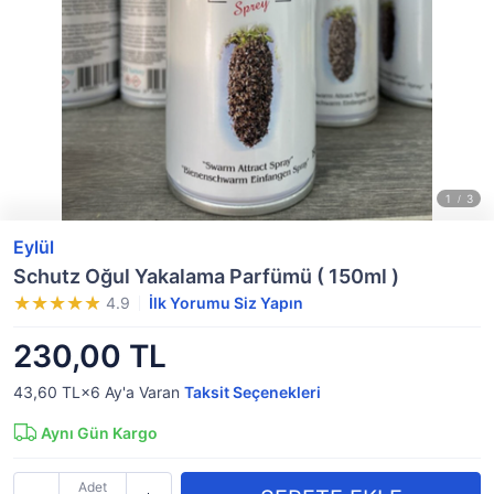
Eylül
Schutz Oğul Yakalama Parfümü ( 150ml )
4.9
İlk Yorumu Siz Yapın
230,00 TL
43,60 TL×6
Ay'a Varan
Taksit Seçenekleri
Aynı Gün Kargo
Adet