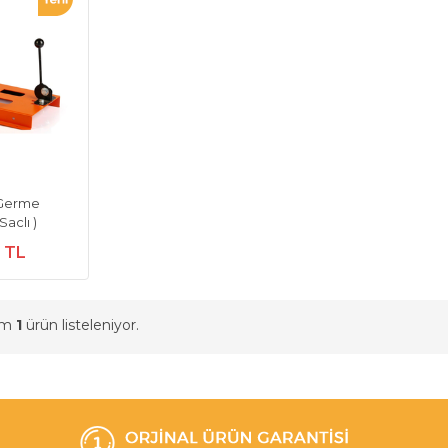
 Germe
aclı )
0 TL
am
1
ürün listeleniyor.