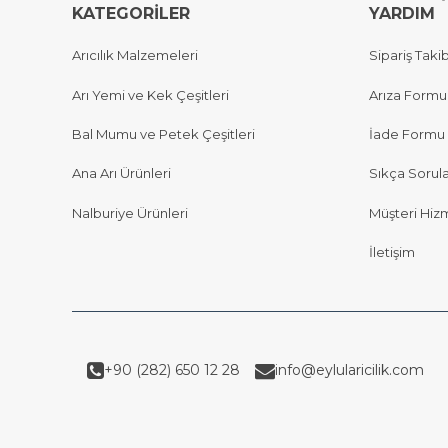
KATEGORİLER
YARDIM
Arıcılık Malzemeleri
Sipariş Takib
Arı Yemi ve Kek Çeşitleri
Arıza Formu
Bal Mumu ve Petek Çeşitleri
İade Formu
Ana Arı Ürünleri
Sıkça Sorul
Nalburiye Ürünleri
Müşteri Hizm
İletişim
+90 (282) 650 12 28
info@eylularicilik.com