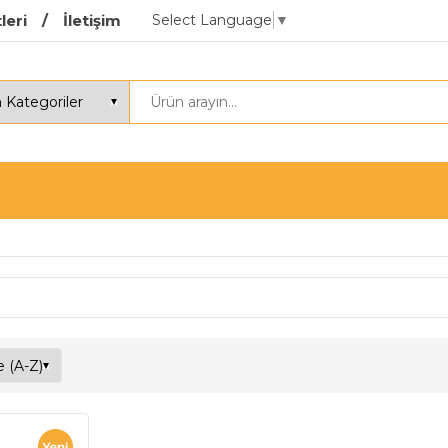
Select Language
▼
leri
İletişim