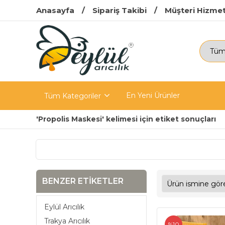
Anasayfa
Sipariş Takibi
Müşteri Hizmet
En Yeni Ürünler
Tüm Kategoriler
'Propolis Maskesi' kelimesi için etiket sonuçları
BENZER ETIKETLER
Eylül Arıcılık
Trakya Arıcılık
%10