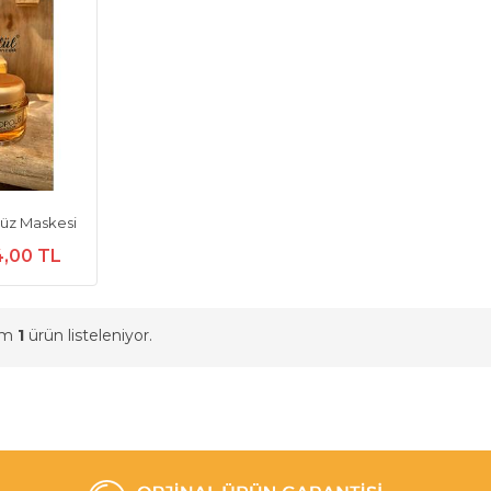
Yüz Maskesi
4,00 TL
am
1
ürün listeleniyor.