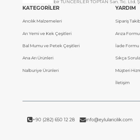
bir TUNCERLER TOPTAN San. Tic. Ltd. Şti 
KATEGORİLER
YARDIM
Arıcılık Malzemeleri
Sipariş Takib
Arı Yemi ve Kek Çeşitleri
Arıza Formu
Bal Mumu ve Petek Çeşitleri
İade Formu
Ana Arı Ürünleri
Sıkça Sorul
Nalburiye Ürünleri
Müşteri Hizm
İletişim
+90 (282) 650 12 28
info@eylularicilik.com