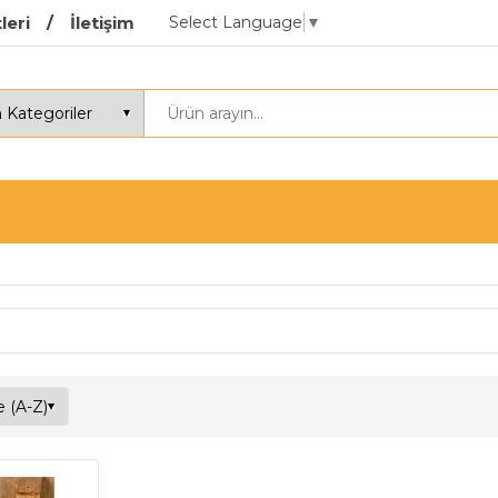
Select Language
▼
leri
İletişim