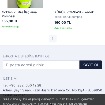
Golden 2 Litre İlaçlama
KÖRÜK POMPASI - Yedek
Pompası
Yedek körük pompası
155,00 TL
160,00 TL
1
E-POSTA LİSTESİNE KAYIT OL
KAYIT OL
İLETİŞİM
Tel: +90 (282) 650 12 28
Adres: Şeyh Sinan, Fazıl Hüsnü Dağlarca Cd. No:12/A - B, 59850
Çorlu/Tekirdağ
Size daha iyi bir alışveriş deneyimi sunabilmek için, çerezler
(cookies) kullanıyoruz. Detaylı bilgi için
kişisel verilerin