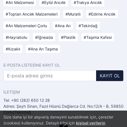
Arı Malzemesi
Eylül Arıcılık
Trakya Arıcılık
Toptan Arıcılık Malzemeleri
Muratlı
Edirne Arıcılık
Arı Malzemeleri Çorlu
Ana Arı
Tekirdağ
Hayrabolu
İğneada
Plastik
Taşıma Kafesi
Kızaklı
Ana Arı Taşıma
E-POSTA LİSTESİNE KAYIT OL
KAYIT OL
İLETİŞİM
Tel: +90 (282) 650 12 28
Adres: Şeyh Sinan, Fazıl Hüsnü Dağlarca Cd. No:12/A - B, 59850
Çorlu/Tekirdağ
Size daha iyi bir alışveriş deneyimi sunabilmek için, çerezler
(cookies) kullanıyoruz. Detaylı bilgi için
kişisel verilerin