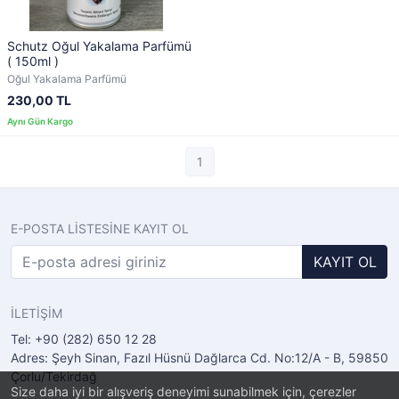
Schutz Oğul Yakalama Parfümü
( 150ml )
Oğul Yakalama Parfümü
230,00 TL
1
E-POSTA LİSTESİNE KAYIT OL
KAYIT OL
İLETİŞİM
Tel: +90 (282) 650 12 28
Adres: Şeyh Sinan, Fazıl Hüsnü Dağlarca Cd. No:12/A - B, 59850
Çorlu/Tekirdağ
Size daha iyi bir alışveriş deneyimi sunabilmek için, çerezler