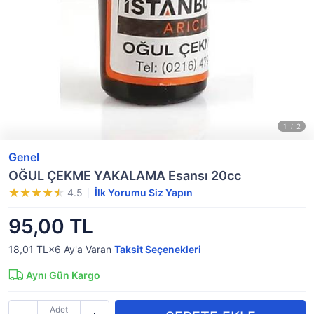
Genel
OĞUL ÇEKME YAKALAMA Esansı 20cc
4.5
İlk Yorumu Siz Yapın
95,00 TL
18,01 TL×6
Ay'a Varan
Taksit Seçenekleri
Aynı Gün Kargo
Adet