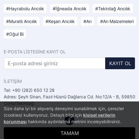
Hayrabolu Arıcılık
İğneada Arıcılık
Tekirdağ Arıcılık
Muratlı Arıcılık
Keşan Arıcılık
Arı
Arı Malzemeleri
Oğul Bi
E-POSTA LİSTESİNE KAYIT OL
KAYIT OL
İLETİŞİM
Tel: +90 (282) 650 12 28
Adres: Şeyh Sinan, Fazıl Hüsnü Dağlarca Cd. No:12/A - B, 59850
Çorlu/Tekirdağ
Size daha iyi bir alışveriş deneyimi sunabilmek için, çerezler
(cookies) kullanıyoruz. Detaylı bilgi için
kişisel verilerin
korunması
hakkında aydınlatma metnini inceleyebilirsiniz.
TAMAM
®
PlatinMarket
E-Ticaret Sistemi
İle Hazırlanmıştır.