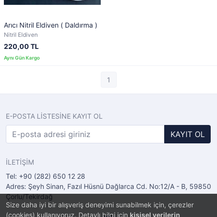
Arıcı Nitril Eldiven ( Daldırma )
Nitril Eldiven
220,00 TL
1
E-POSTA LİSTESİNE KAYIT OL
KAYIT OL
İLETİŞİM
Tel: +90 (282) 650 12 28
Adres: Şeyh Sinan, Fazıl Hüsnü Dağlarca Cd. No:12/A - B, 59850
Çorlu/Tekirdağ
Size daha iyi bir alışveriş deneyimi sunabilmek için, çerezler
(cookies) kullanıyoruz. Detaylı bilgi için
kişisel verilerin