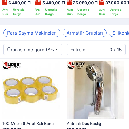
%9
%16
%8
%3
6.499,00 TL
5.499,00 TL
25.989,00 TL
37.000,00 
Para Sayma Makineleri
Armatür Grupları
Silikonl
Filtrele
0 / 15
100 Metre 6 Adet Koli Bantı
Arıtmalı Duş Başlığı