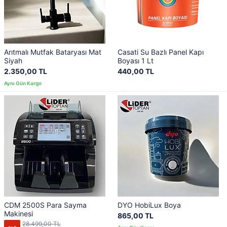
Arıtmalı Mutfak Bataryası Mat
Casati Su Bazlı Panel Kapı
Siyah
Boyası 1 Lt
2.350,00 TL
440,00 TL
CDM 2500S Para Sayma
DYO HobiLux Boya
Makinesi
865,00 TL
28.499,00 TL