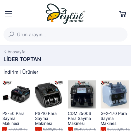
Anasayfa
LİDER TOPTAN
İndirimli Ürünler
PS-50 Para
PS-10 Para
CDM 2500S
GFX-170 Para
Sayma
Sayma
Para Sayma
Sayma
Makinesi
Makinesi
Makinesi
Makinesi
7.199,00 TL
6.599,00 TL
28.499,00 TL
38.500,00 TL