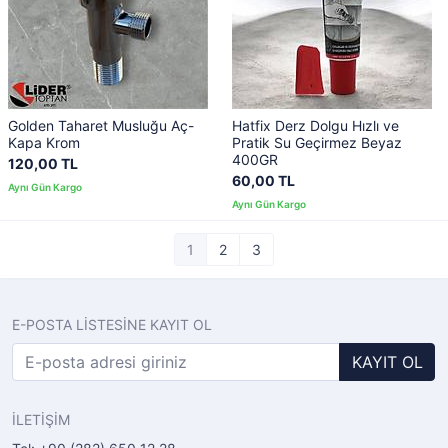
Golden Taharet Musluğu Aç-
Hatfix Derz Dolgu Hızlı ve
Kapa Krom
Pratik Su Geçirmez Beyaz
400GR
120,00 TL
60,00 TL
1
2
3
E-POSTA LİSTESİNE KAYIT OL
KAYIT OL
İLETİŞİM