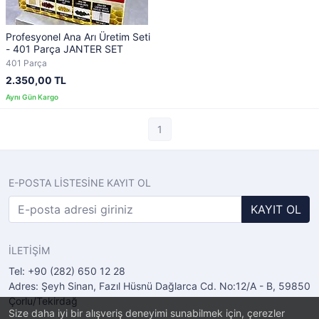
Profesyonel Ana Arı Üretim Seti
- 401 Parça JANTER SET
401 Parça
2.350,00 TL
1
E-POSTA LİSTESİNE KAYIT OL
KAYIT OL
İLETİŞİM
Tel: +90 (282) 650 12 28
Adres: Şeyh Sinan, Fazıl Hüsnü Dağlarca Cd. No:12/A - B, 59850
Çorlu/Tekirdağ
Size daha iyi bir alışveriş deneyimi sunabilmek için, çerezler