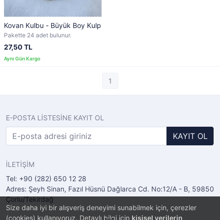
Kovan Kulbu - Büyük Boy Kulp
Pakette 24 adet bulunur.
27,50 TL
1
E-POSTA LİSTESİNE KAYIT OL
KAYIT OL
İLETİŞİM
Tel: +90 (282) 650 12 28
Adres: Şeyh Sinan, Fazıl Hüsnü Dağlarca Cd. No:12/A - B, 59850
Çorlu/Tekirdağ
Size daha iyi bir alışveriş deneyimi sunabilmek için, çerezler
(cookies) kullanıyoruz. Detaylı bilgi için
kişisel verilerin