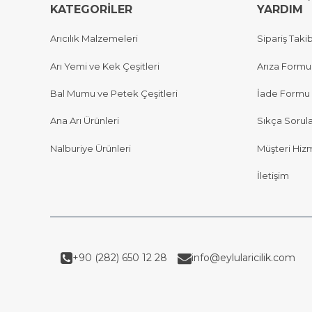
KATEGORİLER
YARDIM
Arıcılık Malzemeleri
Sipariş Takib
Arı Yemi ve Kek Çeşitleri
Arıza Formu
Bal Mumu ve Petek Çeşitleri
İade Formu
Ana Arı Ürünleri
Sıkça Sorul
Nalburiye Ürünleri
Müşteri Hizm
İletişim
+90 (282) 650 12 28
info@eylularicilik.com