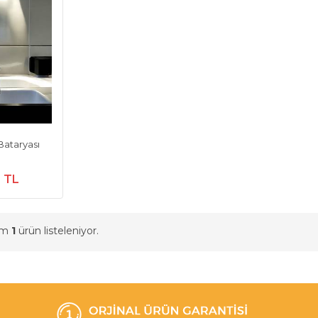
Bataryası
0 TL
am
1
ürün listeleniyor.