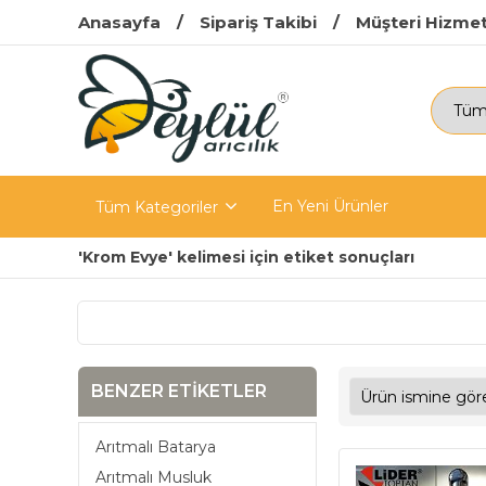
Anasayfa
Sipariş Takibi
Müşteri Hizmet
En Yeni Ürünler
Tüm Kategoriler
'Krom Evye' kelimesi için etiket sonuçları
BENZER ETIKETLER
Arıtmalı Batarya
Arıtmalı Musluk