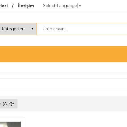
Select Language
▼
leri
İletişim