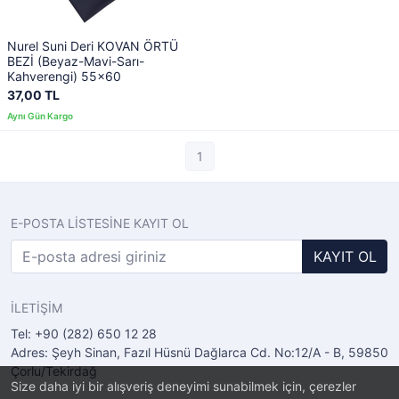
Nurel Suni Deri KOVAN ÖRTÜ
BEZİ (Beyaz-Mavi-Sarı-
Kahverengi) 55x60
37,00 TL
1
E-POSTA LİSTESİNE KAYIT OL
KAYIT OL
İLETİŞİM
Tel: +90 (282) 650 12 28
Adres: Şeyh Sinan, Fazıl Hüsnü Dağlarca Cd. No:12/A - B, 59850
Çorlu/Tekirdağ
Size daha iyi bir alışveriş deneyimi sunabilmek için, çerezler