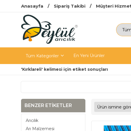
Anasayfa
Sipariş Takibi
Müşteri Hizmet
En Yeni Ürünler
Tüm Kategoriler
'Kırklareli' kelimesi için etiket sonuçları
BENZER ETIKETLER
Arıcılık
Arı Malzemesi