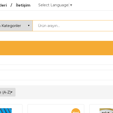
Select Language
▼
leri
İletişim