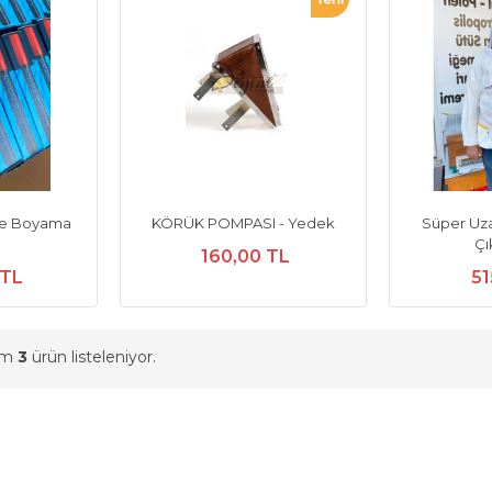
eme Boyama
KÖRÜK POMPASI - Yedek
Süper Uza
Çı
160,00 TL
 TL
51
am
3
ürün listeleniyor.