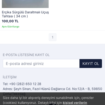
Erçika Sürgülü Daraltmalı Uçuş
Tahtası ( 34 cm )
100,00 TL
1
E-POSTA LİSTESİNE KAYIT OL
KAYIT OL
İLETİŞİM
Tel: +90 (282) 650 12 28
Adres: Şeyh Sinan, Fazıl Hüsnü Dağlarca Cd. No:12/A - B, 59850
Çorlu/Tekirdağ
Size daha iyi bir alışveriş deneyimi sunabilmek için, çerezler
(cookies) kullanıyoruz. Detaylı bilgi için
kişisel verilerin