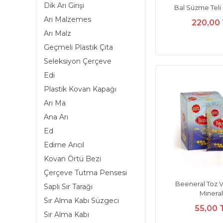
Dik Arı Girişi
Bal Süzme Teli 
Arı Malzemes
220,00
Arı Malz
Geçmeli Plastik Çıta
Seleksiyon Çerçeve
Edi
Plastik Kovan Kapağı
Arı Ma
Ana Arı
Ed
Edirne Arıcıl
Kovan Örtü Bezi
Çerçeve Tutma Pensesi
Beeneral Toz V
Saplı Sır Tarağı
Mineral
Sır Alma Kabı Süzgeci
55,00 
Sır Alma Kabı