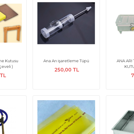
rme Kutusu
Ana Arı işaretleme Tüpü
ANA ARI
çeveli )
KUTU
250,00 TL
 TL
7