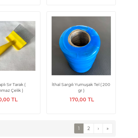
plı Sır Tarak (
İthal Sargılı Yumuşak Tel ( 200
nmaz Çelik )
gr )
0,00 TL
170,00 TL
1
2
›
»