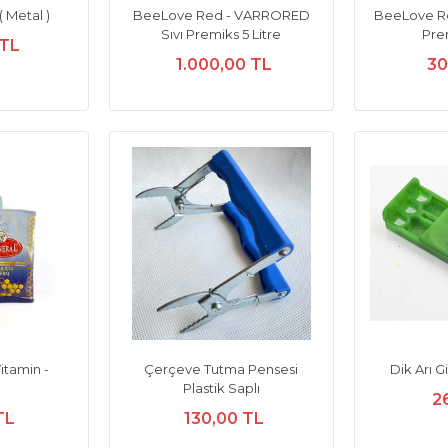
( Metal )
BeeLove Red - VARRORED
BeeLove Re
Sıvı Premiks 5 Litre
Prem
 TL
1.000,00 TL
30
itamin -
Çerçeve Tutma Pensesi
Dik Arı G
Plastik Saplı
2
TL
130,00 TL