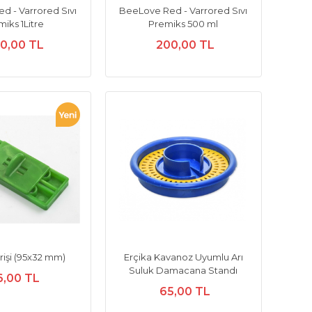
d - Varrored Sıvı
BeeLove Red - Varrored Sıvı
iks 1Litre
Premiks 500 ml
0,00 TL
200,00 TL
irişi (95x32 mm)
Erçika Kavanoz Uyumlu Arı
Suluk Damacana Standı
6,00 TL
65,00 TL