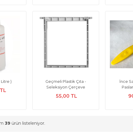
 Litre )
Geçmeli Plastik Çıta -
İnce Sa
Seleksiyon Çerçeve
Pasla
 TL
55,00 TL
9
am
39
ürün listeleniyor.