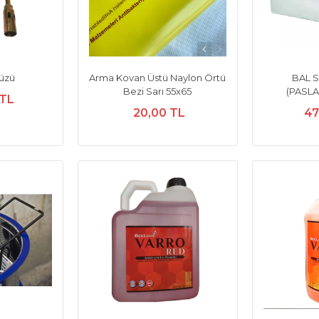
müzü
Arma Kovan Üstü Naylon Örtü
BAL 
Bezi Sarı 55x65
(PASL
 TL
20,00 TL
47