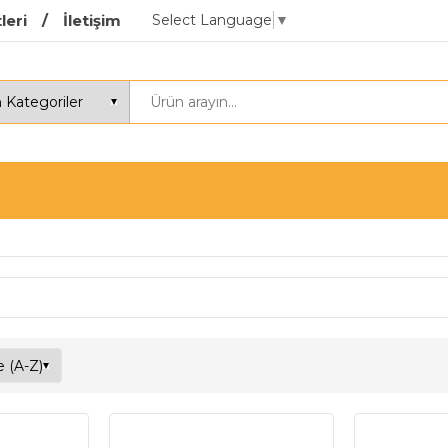
Select Language
▼
leri
İletişim