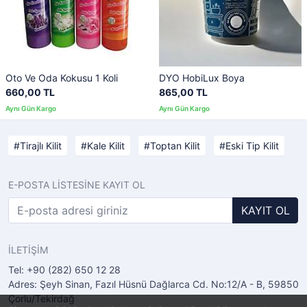
Oto Ve Oda Kokusu 1 Koli
DYO HobiLux Boya
660,00 TL
865,00 TL
Tirajlı Kilit
Kale Kilit
Toptan Kilit
Eski Tip Kilit
E-POSTA LİSTESİNE KAYIT OL
KAYIT OL
İLETİŞİM
Tel: +90 (282) 650 12 28
Adres: Şeyh Sinan, Fazıl Hüsnü Dağlarca Cd. No:12/A - B, 59850
Çorlu/Tekirdağ