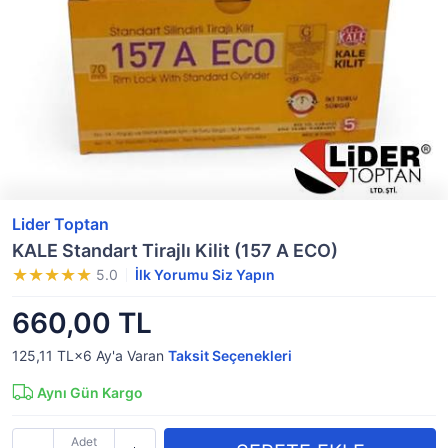
Lider Toptan
KALE Standart Tirajlı Kilit (157 A ECO)
5.0
İlk Yorumu Siz Yapın
660,00 TL
125,11 TL×6
Ay'a Varan
Taksit Seçenekleri
Aynı Gün Kargo
Adet