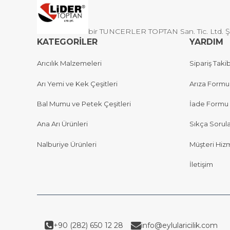
bir TUNCERLER TOPTAN San. Tic. Ltd. Şti 
KATEGORİLER
YARDIM
Arıcılık Malzemeleri
Sipariş Takib
Arı Yemi ve Kek Çeşitleri
Arıza Formu
Bal Mumu ve Petek Çeşitleri
İade Formu
Ana Arı Ürünleri
Sıkça Sorul
Nalburiye Ürünleri
Müşteri Hizm
İletişim
+90 (282) 650 12 28
info@eylularicilik.com