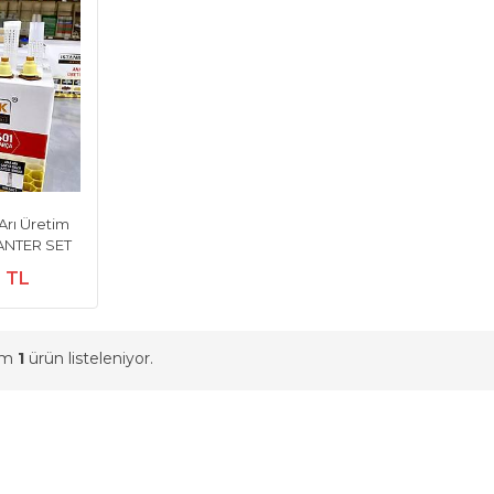
Arı Üretim
JANTER SET
0 TL
am
1
ürün listeleniyor.