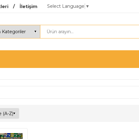
Select Language
▼
leri
İletişim