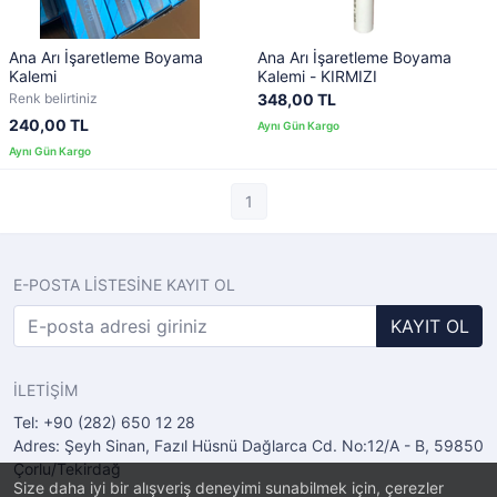
Ana Arı İşaretleme Boyama
Ana Arı İşaretleme Boyama
Kalemi
Kalemi - KIRMIZI
Renk belirtiniz
348,00 TL
240,00 TL
1
E-POSTA LİSTESİNE KAYIT OL
KAYIT OL
İLETİŞİM
Tel: +90 (282) 650 12 28
Adres: Şeyh Sinan, Fazıl Hüsnü Dağlarca Cd. No:12/A - B, 59850
Çorlu/Tekirdağ
Size daha iyi bir alışveriş deneyimi sunabilmek için, çerezler