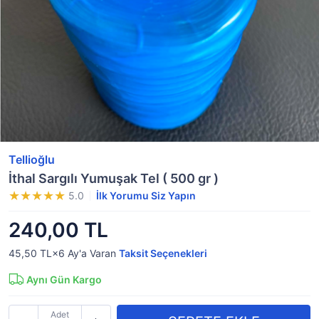
Tellioğlu
İthal Sargılı Yumuşak Tel ( 500 gr )
5.0
İlk Yorumu Siz Yapın
240,00 TL
45,50 TL×6
Ay'a Varan
Taksit Seçenekleri
Aynı Gün Kargo
Adet