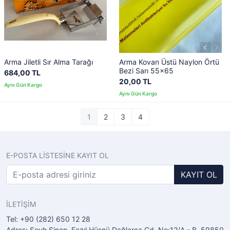
Arma Jiletli Sır Alma Tarağı
Arma Kovan Üstü Naylon Örtü
Bezi Sarı 55x65
684,00 TL
20,00 TL
1
2
3
4
E-POSTA LİSTESİNE KAYIT OL
KAYIT OL
İLETİŞİM
Tel: +90 (282) 650 12 28
Adres: Şeyh Sinan, Fazıl Hüsnü Dağlarca Cd. No:12/A - B, 59850