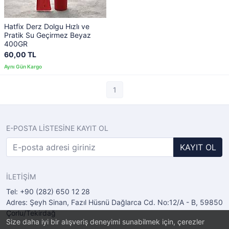
Hatfix Derz Dolgu Hızlı ve
Pratik Su Geçirmez Beyaz
400GR
60,00 TL
1
E-POSTA LİSTESİNE KAYIT OL
KAYIT OL
İLETİŞİM
Tel: +90 (282) 650 12 28
Adres: Şeyh Sinan, Fazıl Hüsnü Dağlarca Cd. No:12/A - B, 59850
Çorlu/Tekirdağ
Size daha iyi bir alışveriş deneyimi sunabilmek için, çerezler