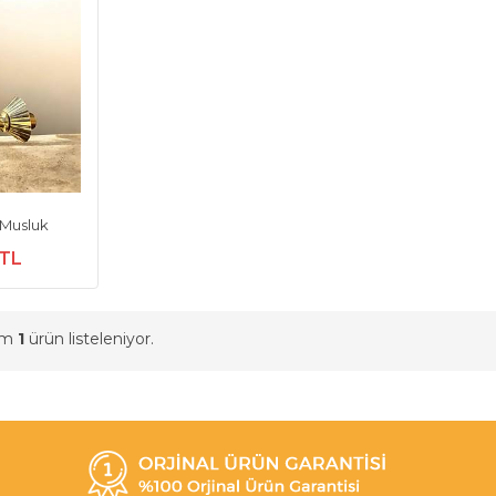
 Musluk
 TL
am
1
ürün listeleniyor.