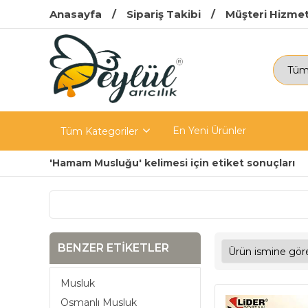
Anasayfa
Sipariş Takibi
Müşteri Hizmet
En Yeni Ürünler
Tüm Kategoriler
'Hamam Musluğu' kelimesi için etiket sonuçları
BENZER ETIKETLER
Musluk
Osmanlı Musluk