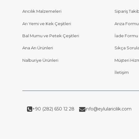
Arıcılık Malzemeleri
Sipariş Takib
Arı Yemi ve Kek Çeşitleri
Arıza Formu
Bal Mumu ve Petek Çeşitleri
İade Formu
Ana Arı Ürünleri
Sıkça Sorul
Nalburiye Ürünleri
Müşteri Hizm
İletişim
+90 (282) 650 12 28
info@eylularicilik.com