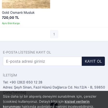
Gold Osmanlı Musluk
720,00 TL
1
E-POSTA LİSTESİNE KAYIT OL
KAYIT OL
İLETİŞİM
Tel: +90 (282) 650 12 28
Adres: Şeyh Sinan, Fazıl Hüsnü Dağlarca Cd. No:12/A - B, 59850
Çorlu/Tekirdağ
Size daha iyi bir alışveriş deneyimi sunabilmek için, çerezler
(cookies) kullanıyoruz. Detaylı bilgi için
kişisel verilerin
korunması
hakkında aydınlatma metnini inceleyebilirsiniz.