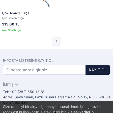
Çok Amaçlı Fırça
Çivi söken fırça
315,00 TL
1
E-POSTA LİSTESİNE KAYIT OL
KAYIT OL
İLETİŞİM
Tel: +90 (282) 650 12 28
Adres: Şeyh Sinan, Fazıl Hüsnü Dağlarca Cd. No:12/A - B, 59850
Çorlu/Tekirdağ
Size daha iyi bir alışveriş deneyimi sunabilmek için, çerezler
(cookies) kullanıyoruz. Detaylı bilgi için
kişisel verilerin