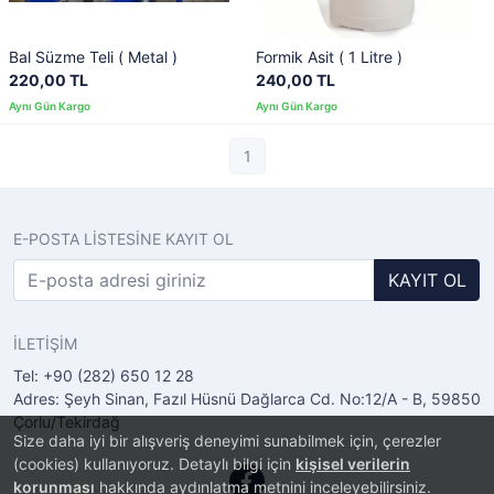
Bal Süzme Teli ( Metal )
Formik Asit ( 1 Litre )
220,00 TL
240,00 TL
1
E-POSTA LİSTESİNE KAYIT OL
KAYIT OL
İLETİŞİM
Tel: +90 (282) 650 12 28
Adres: Şeyh Sinan, Fazıl Hüsnü Dağlarca Cd. No:12/A - B, 59850
Çorlu/Tekirdağ
Size daha iyi bir alışveriş deneyimi sunabilmek için, çerezler
(cookies) kullanıyoruz. Detaylı bilgi için
kişisel verilerin
korunması
hakkında aydınlatma metnini inceleyebilirsiniz.