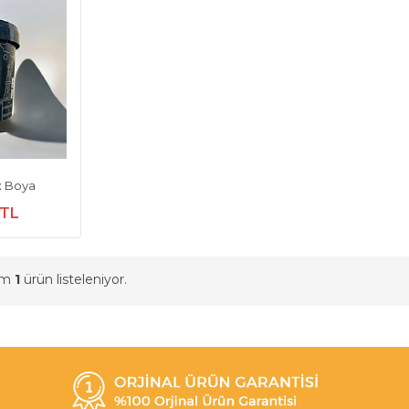
 Boya
 TL
am
1
ürün listeleniyor.