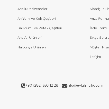
Arıcılık Malzemeleri
Sipariş Takib
Arı Yemi ve Kek Çeşitleri
Arıza Formu
Bal Mumu ve Petek Çeşitleri
İade Formu
Ana Arı Ürünleri
Sıkça Sorul
Nalburiye Ürünleri
Müşteri Hizm
İletişim
+90 (282) 650 12 28
info@eylularicilik.com