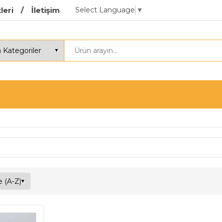
Select Language
▼
leri
İletişim