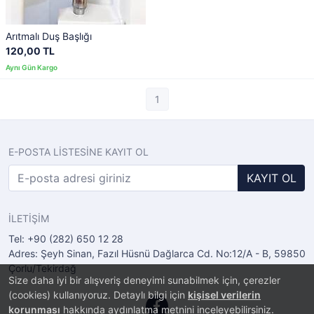
Arıtmalı Duş Başlığı
120,00 TL
1
E-POSTA LİSTESİNE KAYIT OL
KAYIT OL
İLETİŞİM
Tel: +90 (282) 650 12 28
Adres: Şeyh Sinan, Fazıl Hüsnü Dağlarca Cd. No:12/A - B, 59850
Çorlu/Tekirdağ
Size daha iyi bir alışveriş deneyimi sunabilmek için, çerezler
(cookies) kullanıyoruz. Detaylı bilgi için
kişisel verilerin
korunması
hakkında aydınlatma metnini inceleyebilirsiniz.