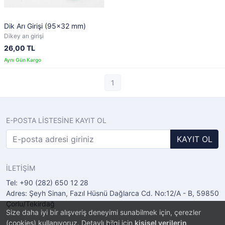
Dik Arı Girişi (95x32 mm)
Dikey arı girişi
26,00 TL
1
E-POSTA LİSTESİNE KAYIT OL
KAYIT OL
İLETİŞİM
Tel: +90 (282) 650 12 28
Adres: Şeyh Sinan, Fazıl Hüsnü Dağlarca Cd. No:12/A - B, 59850
Çorlu/Tekirdağ
Size daha iyi bir alışveriş deneyimi sunabilmek için, çerezler
(cookies) kullanıyoruz. Detaylı bilgi için
kişisel verilerin