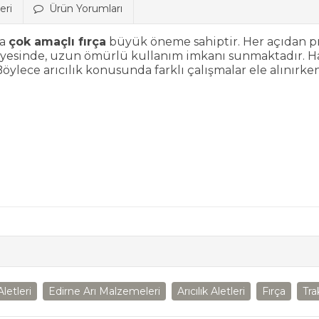
eri
Ürün Yorumları
da
çok amaçlı fırça
büyük öneme sahiptir. Her açıdan pra
sayesinde, uzun ömürlü kullanım imkanı sunmaktadır. Hafi
 Böylece arıcılık konusunda farklı çalışmalar ele alınırk
Aletleri
Edirne Arı Malzemeleri
Arıcılık Aletleri
Fırça
Tra