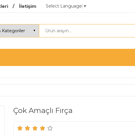
Select Language
▼
leri
İletişim
Çok Amaçlı Fırça