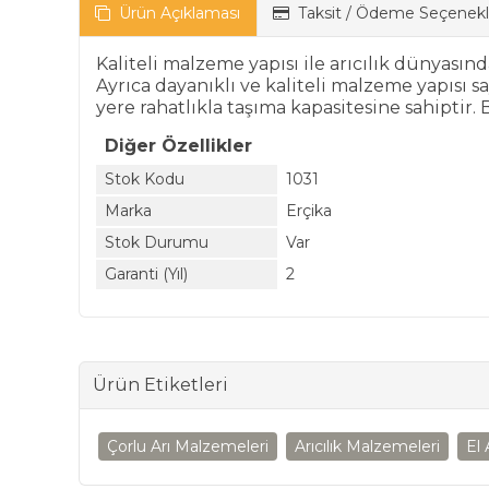
Ürün Açıklaması
Taksit / Ödeme Seçenekl
Kaliteli malzeme yapısı ile arıcılık dünyasın
Ayrıca dayanıklı ve kaliteli malzeme yapısı 
yere rahatlıkla taşıma kapasitesine sahiptir.
Diğer Özellikler
Stok Kodu
1031
Marka
Erçika
Stok Durumu
Var
Garanti (Yıl)
2
Ürün Etiketleri
Çorlu Arı Malzemeleri
Arıcılık Malzemeleri
El 