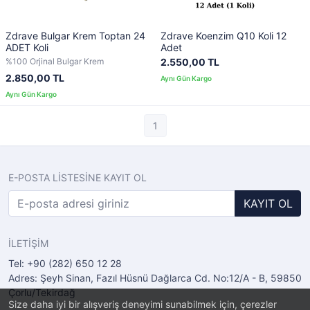
Zdrave Bulgar Krem Toptan 24
Zdrave Koenzim Q10 Koli 12
ADET Koli
Adet
%100 Orjinal Bulgar Krem
2.550,00 TL
2.850,00 TL
1
E-POSTA LİSTESİNE KAYIT OL
KAYIT OL
İLETİŞİM
Tel: +90 (282) 650 12 28
Adres: Şeyh Sinan, Fazıl Hüsnü Dağlarca Cd. No:12/A - B, 59850
Çorlu/Tekirdağ
Size daha iyi bir alışveriş deneyimi sunabilmek için, çerezler