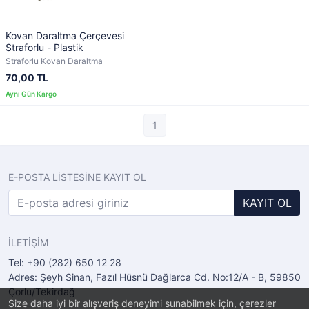
Kovan Daraltma Çerçevesi
Straforlu - Plastik
Straforlu Kovan Daraltma
70,00 TL
1
E-POSTA LİSTESİNE KAYIT OL
KAYIT OL
İLETİŞİM
Tel: +90 (282) 650 12 28
Adres: Şeyh Sinan, Fazıl Hüsnü Dağlarca Cd. No:12/A - B, 59850
Çorlu/Tekirdağ
Size daha iyi bir alışveriş deneyimi sunabilmek için, çerezler