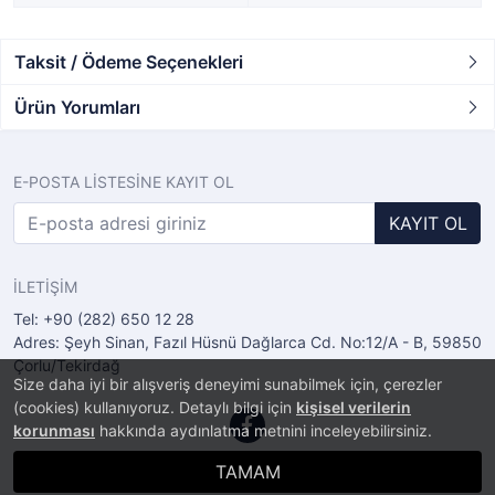
Taksit / Ödeme Seçenekleri
Ürün Yorumları
E-POSTA LİSTESİNE KAYIT OL
KAYIT OL
İLETİŞİM
Tel: +90 (282) 650 12 28
Adres: Şeyh Sinan, Fazıl Hüsnü Dağlarca Cd. No:12/A - B, 59850
Çorlu/Tekirdağ
Size daha iyi bir alışveriş deneyimi sunabilmek için, çerezler
(cookies) kullanıyoruz. Detaylı bilgi için
kişisel verilerin
korunması
hakkında aydınlatma metnini inceleyebilirsiniz.
TAMAM
®
PlatinMarket
E-Ticaret Sistemi
İle Hazırlanmıştır.