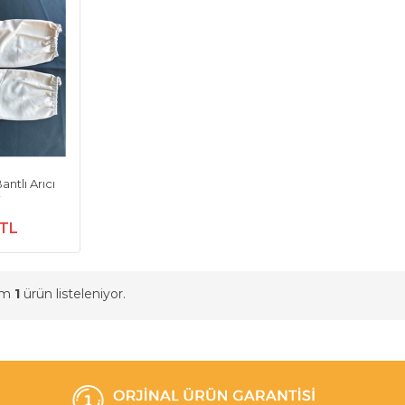
antlı Arıcı
i
 TL
am
1
ürün listeleniyor.