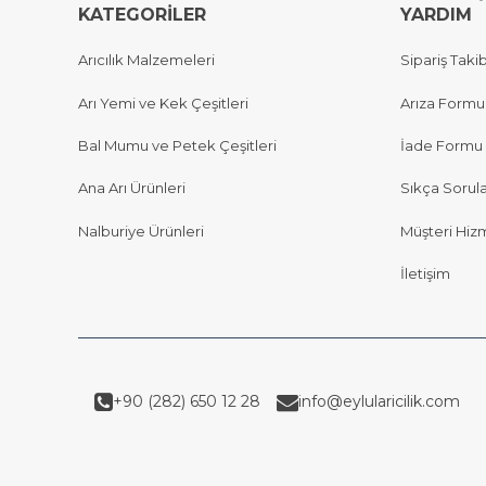
KATEGORİLER
YARDIM
Arıcılık Malzemeleri
Sipariş Takib
Arı Yemi ve Kek Çeşitleri
Arıza Formu
Bal Mumu ve Petek Çeşitleri
İade Formu
Ana Arı Ürünleri
Sıkça Sorul
Nalburiye Ürünleri
Müşteri Hizm
İletişim
+90 (282) 650 12 28
info@eylularicilik.com