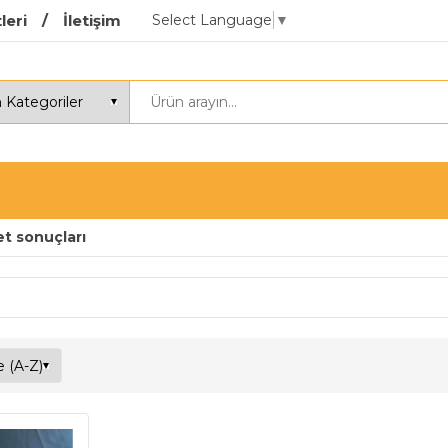
Select Language
▼
leri
İletişim
et sonuçları